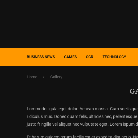
BUSINESS NEWS
GAMES
OCR
TECHNOLOGY
Home
Gallery
G
Lommodo ligula eget dolor. Aenean massa. Cum sociis que 
ridiculus mus. Donec quam felis, ultricies nec, pellentesq
justo fringilla vel aliquet nec vulputate eget. Lorem ispum 
Et harum quidem rerum facilis est et expedita distinctio. N