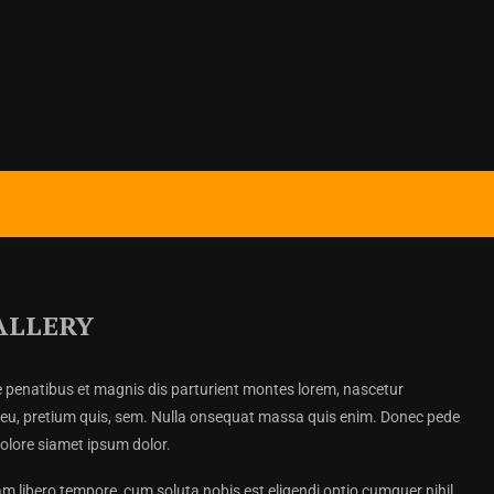
ALLERY
penatibus et magnis dis parturient montes lorem, nascetur
ue eu, pretium quis, sem. Nulla onsequat massa quis enim. Donec pede
dolore siamet ipsum dolor.
am libero tempore, cum soluta nobis est eligendi optio cumquer nihil