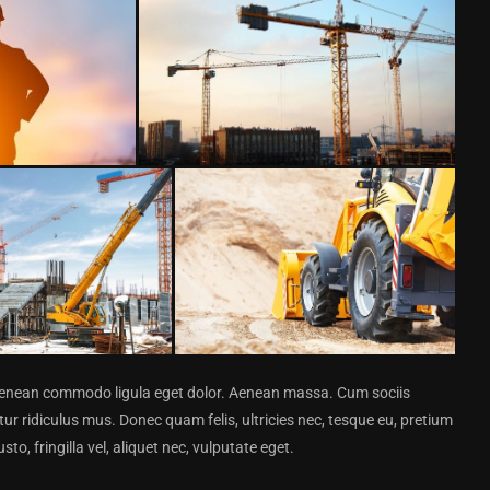
. Aenean commodo ligula eget dolor. Aenean massa. Cum sociis
r ridiculus mus. Donec quam felis, ultricies nec, tesque eu, pretium
, fringilla vel, aliquet nec, vulputate eget.